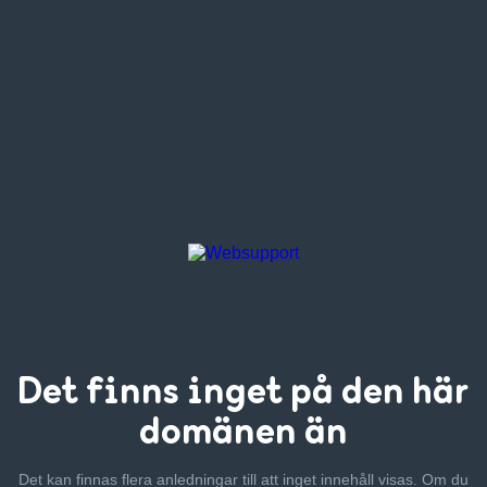
Det finns inget
på den här
domänen än
Det kan finnas flera anledningar till att inget innehåll visas. Om
du