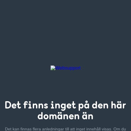
Det finns inget
på den här
domänen än
Det kan finnas flera anledningar till att inget innehåll visas. Om
du